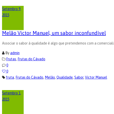
Setembro 9,
2015
Melão Victor Manuel, um sabor inconfundível
Associar o sabor à qualidade é algo que pretendemos com a comerciali
By
admin
Frutas
,
Frutas do Cávado
0
0
fruta
,
Frutas do Cávado
,
Melão
,
Qualidade
,
Sabor
,
Victor Manuel
Setembro 1,
2015