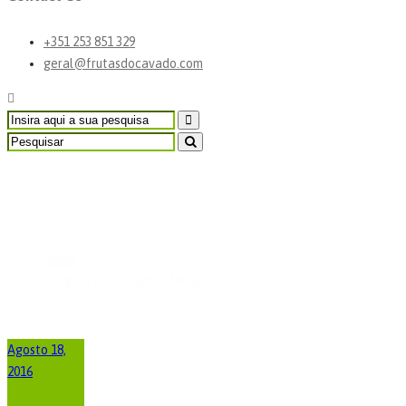
+351 253 851 329
geral@frutasdocavado.com
Artigos com etiqueta "M
Home
Artigos com etiqueta "Melão”
Agosto 18,
2016