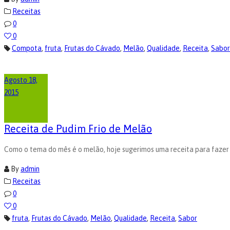
Receitas
0
0
Compota
,
fruta
,
Frutas do Cávado
,
Melão
,
Qualidade
,
Receita
,
Sabor
Agosto 18,
2015
Receita de Pudim Frio de Melão
Como o tema do mês é o melão, hoje sugerimos uma receita para fazer 
By
admin
Receitas
0
0
fruta
,
Frutas do Cávado
,
Melão
,
Qualidade
,
Receita
,
Sabor