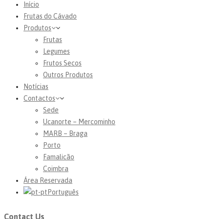
Início
Frutas do Cávado
Produtos
Frutas
Legumes
Frutos Secos
Outros Produtos
Notícias
Contactos
Sede
Ucanorte – Mercominho
MARB – Braga
Porto
Famalicão
Coimbra
Área Reservada
Português
Contact Us