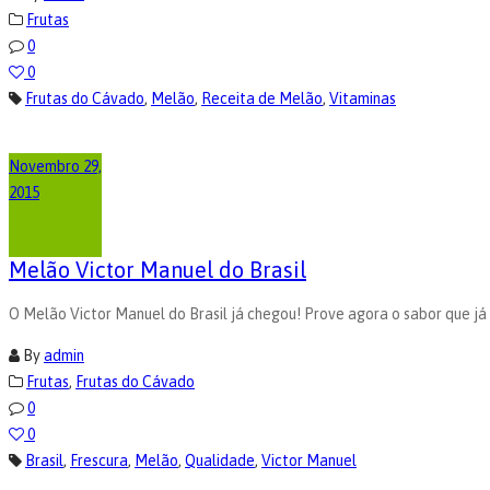
Frutas
0
0
Frutas do Cávado
,
Melão
,
Receita de Melão
,
Vitaminas
Novembro 29,
2015
Melão Victor Manuel do Brasil
O Melão Victor Manuel do Brasil já chegou! Prove agora o sabor que j
By
admin
Frutas
,
Frutas do Cávado
0
0
Brasil
,
Frescura
,
Melão
,
Qualidade
,
Victor Manuel