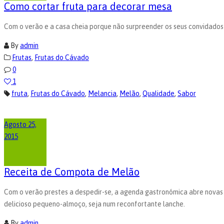
Como cortar fruta para decorar mesa
Com o verão e a casa cheia porque não surpreender os seus convidado
By
admin
Frutas
,
Frutas do Cávado
0
1
fruta
,
Frutas do Cávado
,
Melancia
,
Melão
,
Qualidade
,
Sabor
Agosto 25,
2015
Receita de Compota de Melão
Com o verão prestes a despedir-se, a agenda gastronómica abre novas 
delicioso pequeno-almoço, seja num reconfortante lanche.
By
admin