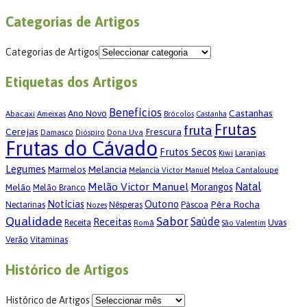
Categorias de Artigos
Categorias de Artigos
Etiquetas dos Artigos
Benefícios
Castanhas
Ano Novo
Abacaxi
Ameixas
Brócolos
Castanha
Frutas
fruta
Cerejas
Frescura
Damasco
Dona Uva
Dióspiro
Frutas do Cávado
Frutos Secos
Kiwi
Laranjas
Legumes
Melancia
Marmelos
Meloa Cantaloupe
Melancia Victor Manuel
Melão Victor Manuel
Natal
Morangos
Melão
Melão Branco
Notícias
Outono
Pêra Rocha
Páscoa
Nectarinas
Nêsperas
Nozes
Qualidade
Sabor
Saúde
Receitas
Uvas
Receita
Romã
São Valentim
Verão
Vitaminas
Histórico de Artigos
Histórico de Artigos