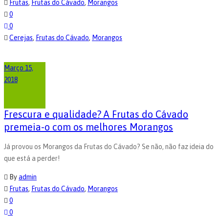
Frutas
,
Frutas do Cávado
,
Morangos
0
0
Cerejas
,
Frutas do Cávado
,
Morangos
Março 15,
2018
Frescura e qualidade? A Frutas do Cávado
premeia-o com os melhores Morangos
Já provou os Morangos da Frutas do Cávado? Se não, não faz ideia do
que está a perder!
By
admin
Frutas
,
Frutas do Cávado
,
Morangos
0
0