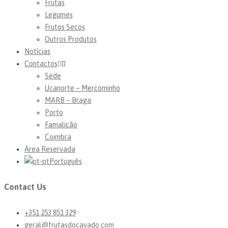
Frutas
Legumes
Frutos Secos
Outros Produtos
Notícias
Contactos
Sede
Ucanorte – Mercominho
MARB – Braga
Porto
Famalicão
Coimbra
Área Reservada
Português
Contact Us
+351 253 851 329
geral@frutasdocavado.com