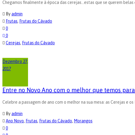
Chegamos finalmente à época das cerejas...estas que se querem belas 
By
admin
Frutas
,
Frutas do Cávado
0
0
Cerejas
,
Frutas do Cávado
Dezembro 27,
2017
Entre no Novo Ano com o melhor que temos para 
Celebre a passagem de ano com o melhor na sua mesa: as Cerejas e os
By
admin
Ano Novo
,
Frutas
,
Frutas do Cávado
,
Morangos
0