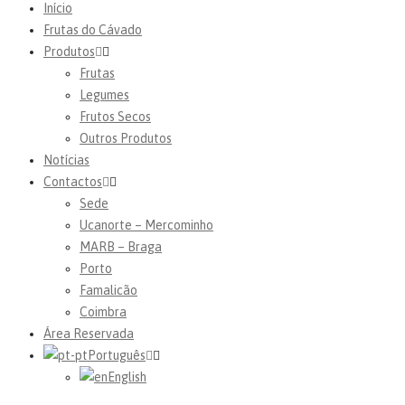
Início
Frutas do Cávado
Produtos
Frutas
Legumes
Frutos Secos
Outros Produtos
Notícias
Contactos
Sede
Ucanorte – Mercominho
MARB – Braga
Porto
Famalicão
Coimbra
Área Reservada
Português
English