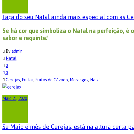
Faça do seu Natal ainda mais especial com as Ce
Se há cor que simboliza o Natal na perfeição, é 
sabor e requinte!
By
admin
Natal
0
0
Cerejas
,
Frutas
,
Frutas do Cávado
,
Morangos
,
Natal
Maio 21, 2020
Se Maio é mês de Cerejas, está na altura certa p