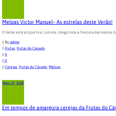
Meloas Victor Manuel– As estrelas deste Verão!
O Verão está aí à porta e, com ele, chega toda a frescura das meloas 
By
admin
Frutas
,
Frutas do Cávado
0
0
Cerejas
,
Frutas do Cávado
,
Meloas
Maio 23, 2018
Em tempos de amargura cerejas da Frutas do Cá