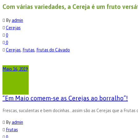
Com várias variedades, a Cereja é um fruto vers
By
admin
Cerejas
0
0
Cerejas
,
Frutas
,
Frutas do Cávado
Maio 16, 2019
“Em Maio comem-se as Cerejas ao borralho”!
Frescas, suculentas e bem docinhas...assim são as Cerejas que a Frutas
By
admin
Frutas
0