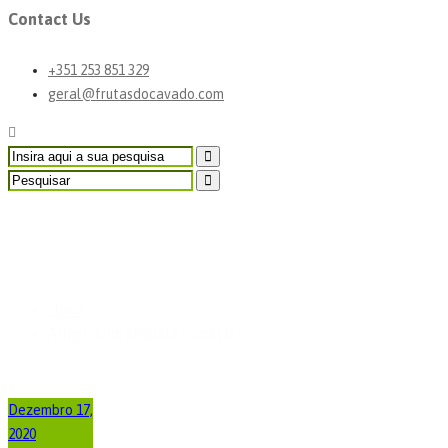
Contact Us
+351 253 851 329
geral@frutasdocavado.com
Artigos com etiqueta "Ce
Home
Artigos com etiqueta "Cerejas”
Dezembro 17,
2020