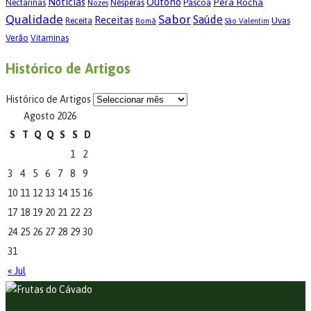
Notícias
Outono
Pêra Rocha
Páscoa
Nectarinas
Nêsperas
Nozes
Qualidade
Sabor
Saúde
Receitas
Uvas
Receita
Romã
São Valentim
Verão
Vitaminas
Histórico de Artigos
Histórico de Artigos
Agosto 2026
S
T
Q
Q
S
S
D
1
2
3
4
5
6
7
8
9
10
11
12
13
14
15
16
17
18
19
20
21
22
23
24
25
26
27
28
29
30
31
« Jul