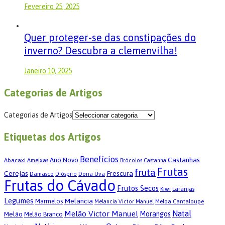
Fevereiro 25, 2025
Quer proteger-se das constipações do
inverno? Descubra a clemenvilha!
Janeiro 10, 2025
Categorias de Artigos
Categorias de Artigos
Etiquetas dos Artigos
Benefícios
Castanhas
Ano Novo
Abacaxi
Ameixas
Brócolos
Castanha
Frutas
fruta
Cerejas
Frescura
Damasco
Dona Uva
Dióspiro
Frutas do Cávado
Frutos Secos
Kiwi
Laranjas
Legumes
Melancia
Marmelos
Meloa Cantaloupe
Melancia Victor Manuel
Melão Victor Manuel
Natal
Morangos
Melão
Melão Branco