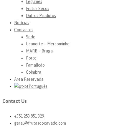
Legumes
Frutos Secos
Outros Produtos
Notícias
Contactos
Sede
Ucanorte – Mercominho
MARB – Braga
Porto
Famalicão
Coimbra
Área Reservada
Português
Contact Us
+351 253 851 329
geral@frutasdocavado.com