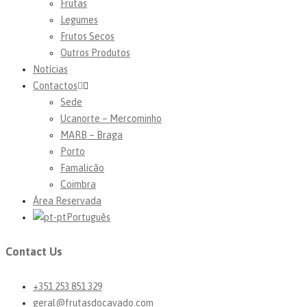
Frutas
Legumes
Frutos Secos
Outros Produtos
Notícias
Contactos
Sede
Ucanorte – Mercominho
MARB – Braga
Porto
Famalicão
Coimbra
Área Reservada
Português
Contact Us
+351 253 851 329
geral@frutasdocavado.com