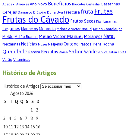
Benefícios
Castanhas
Ano Novo
Abacaxi
Ameixas
Brócolos
Castanha
Frutas
fruta
Cerejas
Frescura
Damasco
Dona Uva
Dióspiro
Frutas do Cávado
Frutos Secos
Kiwi
Laranjas
Legumes
Melancia
Marmelos
Meloa Cantaloupe
Melancia Victor Manuel
Melão Victor Manuel
Natal
Morangos
Melão
Melão Branco
Notícias
Outono
Pêra Rocha
Páscoa
Nectarinas
Nêsperas
Nozes
Qualidade
Sabor
Saúde
Receitas
Uvas
Receita
Romã
São Valentim
Verão
Vitaminas
Histórico de Artigos
Histórico de Artigos
Agosto 2026
S
T
Q
Q
S
S
D
1
2
3
4
5
6
7
8
9
10
11
12
13
14
15
16