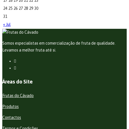
17
18
19
20
21
22
23
24
25
26
27
28
29
30
31
« Jul
Somos especialistas em comercialização de fruta de qualidade.
Levamos a melhor fruta até si.
Áreas do Site
Frutas do Cávado
Produtos
Contactos
Termos e Condições