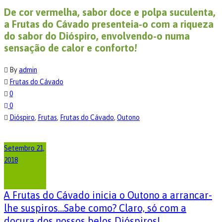
De cor vermelha, sabor doce e polpa suculenta,
a Frutas do Cávado presenteia-o com a riqueza
do sabor do Dióspiro, envolvendo-o numa
sensação de calor e conforto!
By
admin
Frutas do Cávado
0
0
Dióspiro
,
Frutas
,
Frutas do Cávado
,
Outono
Setembro 21,
2018
A Frutas do Cávado inicia o Outono a arrancar-
lhe suspiros…Sabe como? Claro, só com a
doçura dos nossos belos Dióspiros!