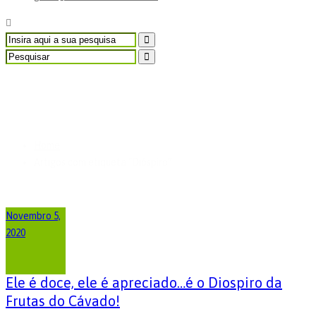
Artigos com etiqueta
"Dióspiro”
Home
Artigos com etiqueta "Dióspiro”
Novembro 5,
2020
Ele é doce, ele é apreciado…é o Diospiro da
Frutas do Cávado!