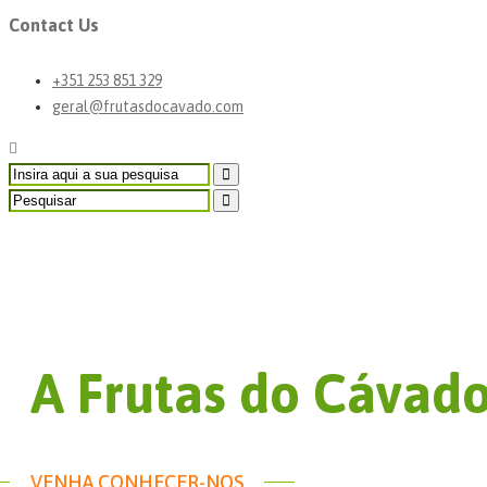
Contact Us
+351 253 851 329
geral@frutasdocavado.com
A Frutas do Cávad
VENHA CONHECER-NOS