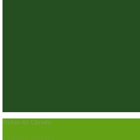
Saber mais
Frutas do Cávado
Frutos Secos