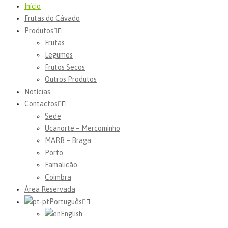
Início
Frutas do Cávado
Produtos
Frutas
Legumes
Frutos Secos
Outros Produtos
Notícias
Contactos
Sede
Ucanorte – Mercominho
MARB – Braga
Porto
Famalicão
Coimbra
Área Reservada
Português
English