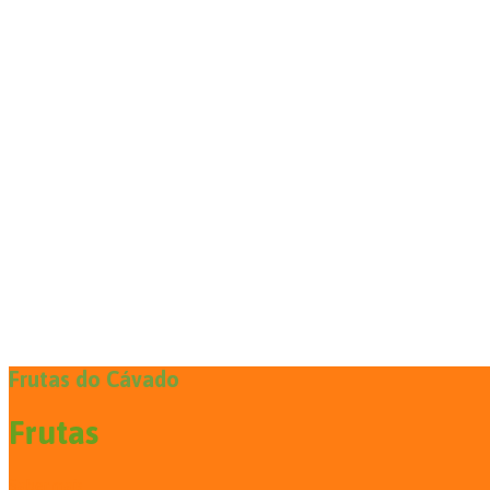
Produtos
Frutas do Cávado
Frutas
Saber mais