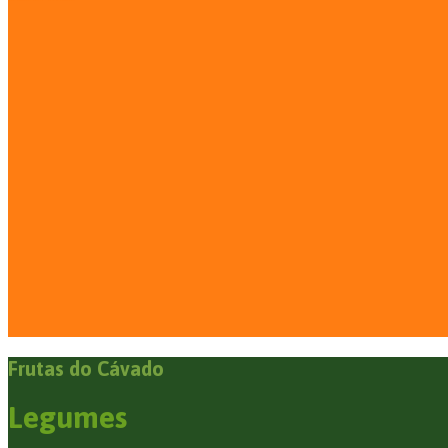
Frutas do Cávado
Legumes