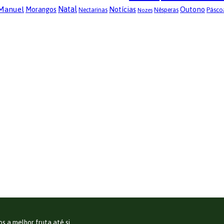
 Manuel
Natal
Notícias
Outono
Morangos
Pásco
Nectarinas
Nêsperas
Nozes
 a melhor fruta até si.