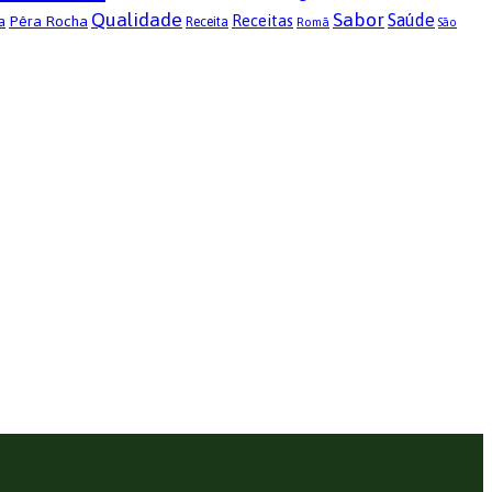
Qualidade
Sabor
Saúde
Receitas
Pêra Rocha
a
Receita
Romã
São