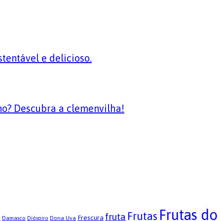
tentável e delicioso.
no? Descubra a clemenvilha!
Frutas do
Frutas
fruta
s
Frescura
Damasco
Dona Uva
Dióspiro