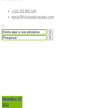
+351 253 851 329
geral@frutasdocavado.com
Romã
Home
Outono a estrear? As Romãs Frutas do Cávado tem de provar!
Romã
Setembro 19,
2022