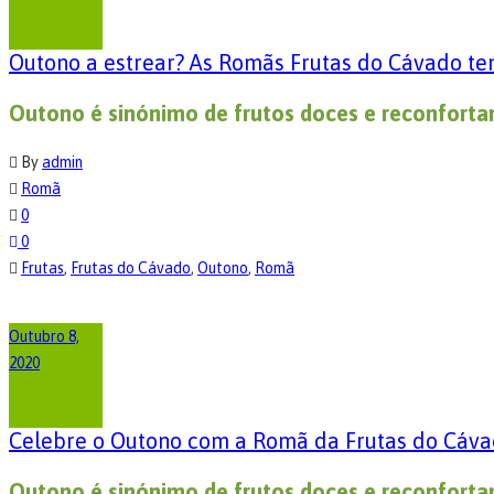
Outono a estrear? As Romãs Frutas do Cávado te
Outono é sinónimo de frutos doces e reconforta
By
admin
Romã
0
0
Frutas
,
Frutas do Cávado
,
Outono
,
Romã
Outubro 8,
2020
Celebre o Outono com a Romã da Frutas do Cáva
Outono é sinónimo de frutos doces e reconforta