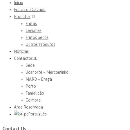
Início
Frutas do Cávado
Produtos
Frutas
Legumes
Frutos Secos
Outros Produtos
Notícias
Contactos
Sede
Ucanorte – Mercominho
MARB – Braga
Porto
Famalicão
Coimbra
Área Reservada
Português
Contact Us