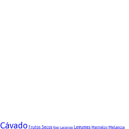
 Cávado
Frutos Secos
Legumes
Melancia
Kiwi
Laranjas
Marmelos