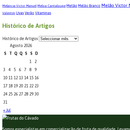
Melão Victor
Melão
Meloa Cantaloupe
Melão Branco
Melancia Victor Manuel
Uvas
Verão
Vitaminas
Valentim
Histórico de Artigos
Histórico de Artigos
Agosto 2026
S
T
Q
Q
S
S
D
1
2
3
4
5
6
7
8
9
10
11
12
13
14
15
16
17
18
19
20
21
22
23
24
25
26
27
28
29
30
31
« Jul
Somos especialistas em comercialização de fruta de qualidade. Levamos