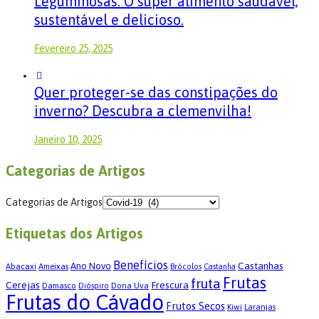
Leguminosas: O super alimento saudável,
sustentável e delicioso.
Fevereiro 25, 2025
Quer proteger-se das constipações do
inverno? Descubra a clemenvilha!
Janeiro 10, 2025
Categorias de Artigos
Categorias de Artigos
Etiquetas dos Artigos
Benefícios
Castanhas
Ano Novo
Abacaxi
Ameixas
Brócolos
Castanha
Frutas
fruta
Cerejas
Frescura
Damasco
Dona Uva
Dióspiro
Frutas do Cávado
Frutos Secos
Kiwi
Laranjas