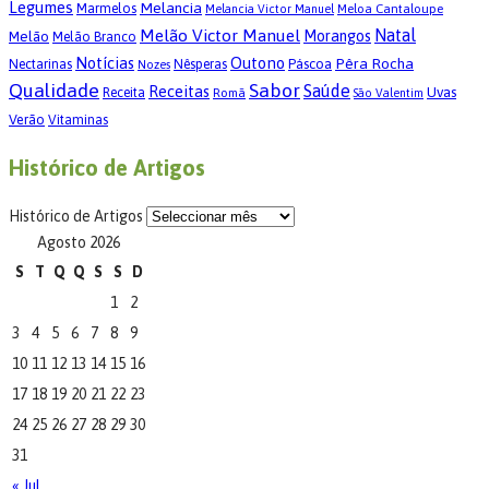
Legumes
Melancia
Marmelos
Meloa Cantaloupe
Melancia Victor Manuel
Melão Victor Manuel
Natal
Morangos
Melão
Melão Branco
Notícias
Outono
Pêra Rocha
Páscoa
Nectarinas
Nêsperas
Nozes
Qualidade
Sabor
Saúde
Receitas
Uvas
Receita
Romã
São Valentim
Verão
Vitaminas
Histórico de Artigos
Histórico de Artigos
Agosto 2026
S
T
Q
Q
S
S
D
1
2
3
4
5
6
7
8
9
10
11
12
13
14
15
16
17
18
19
20
21
22
23
24
25
26
27
28
29
30
31
« Jul