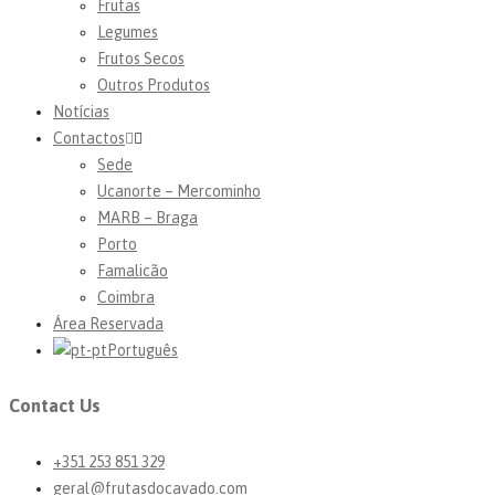
Frutas
Legumes
Frutos Secos
Outros Produtos
Notícias
Contactos
Sede
Ucanorte – Mercominho
MARB – Braga
Porto
Famalicão
Coimbra
Área Reservada
Português
Contact Us
+351 253 851 329
geral@frutasdocavado.com