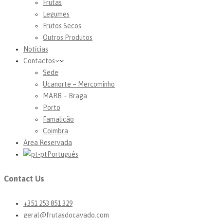
Frutas
Legumes
Frutos Secos
Outros Produtos
Notícias
Contactos
Sede
Ucanorte – Mercominho
MARB – Braga
Porto
Famalicão
Coimbra
Área Reservada
Português
Contact Us
+351 253 851 329
geral@frutasdocavado.com