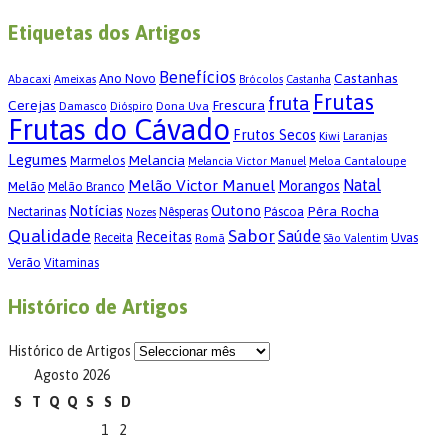
Etiquetas dos Artigos
Benefícios
Castanhas
Ano Novo
Abacaxi
Ameixas
Brócolos
Castanha
Frutas
fruta
Cerejas
Frescura
Damasco
Dona Uva
Dióspiro
Frutas do Cávado
Frutos Secos
Kiwi
Laranjas
Legumes
Melancia
Marmelos
Meloa Cantaloupe
Melancia Victor Manuel
Melão Victor Manuel
Natal
Morangos
Melão
Melão Branco
Notícias
Outono
Pêra Rocha
Páscoa
Nectarinas
Nêsperas
Nozes
Qualidade
Sabor
Saúde
Receitas
Uvas
Receita
Romã
São Valentim
Verão
Vitaminas
Histórico de Artigos
Histórico de Artigos
Agosto 2026
S
T
Q
Q
S
S
D
1
2