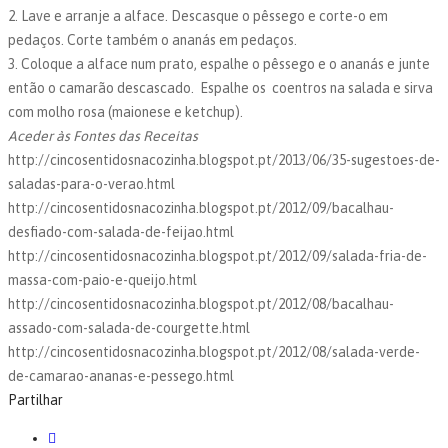
2. Lave e arranje a alface. Descasque o pêssego e corte-o em
pedaços. Corte também o ananás em pedaços.
3. Coloque a alface num prato, espalhe o pêssego e o ananás e junte
então o camarão descascado. Espalhe os coentros na salada e sirva
com molho rosa (maionese e ketchup).
Aceder às Fontes das Receitas
http://cincosentidosnacozinha.blogspot.pt/2013/06/35-sugestoes-de-
saladas-para-o-verao.html
http://cincosentidosnacozinha.blogspot.pt/2012/09/bacalhau-
desfiado-com-salada-de-feijao.html
http://cincosentidosnacozinha.blogspot.pt/2012/09/salada-fria-de-
massa-com-paio-e-queijo.html
http://cincosentidosnacozinha.blogspot.pt/2012/08/bacalhau-
assado-com-salada-de-courgette.html
http://cincosentidosnacozinha.blogspot.pt/2012/08/salada-verde-
de-camarao-ananas-e-pessego.html
Partilhar