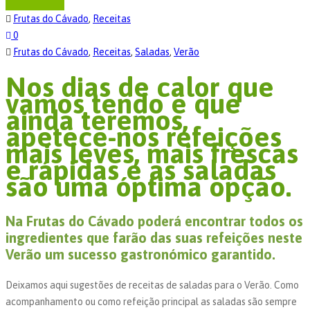
Frutas do Cávado
,
Receitas
0
Frutas do Cávado
,
Receitas
,
Saladas
,
Verão
Nos dias de calor que
vamos tendo e que
ainda teremos,
apetece-nos refeições
mais leves, mais frescas
e rápidas e as saladas
são uma óptima opção.
Na Frutas do Cávado poderá encontrar todos os
ingredientes que farão das suas refeições neste
Verão um sucesso gastronómico garantido.
Deixamos aqui sugestões de receitas de saladas para o Verão. Como
acompanhamento ou como refeição principal as saladas são sempre