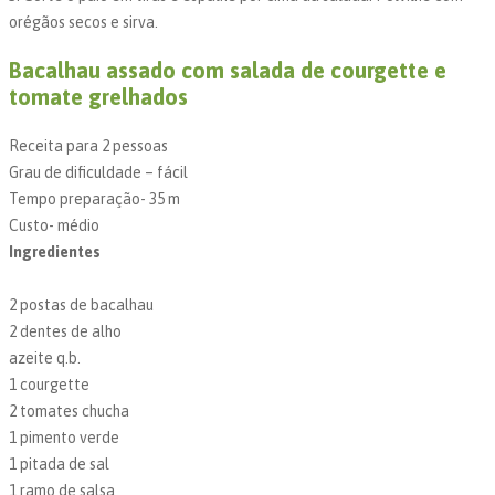
orégãos secos e sirva.
Bacalhau assado com salada de courgette e
tomate grelhados
Receita para 2 pessoas
Grau de dificuldade – fácil
Tempo preparação- 35 m
Custo- médio
Ingredientes
2 postas de bacalhau
2 dentes de alho
azeite q.b.
1 courgette
2 tomates chucha
1 pimento verde
1 pitada de sal
1 ramo de salsa