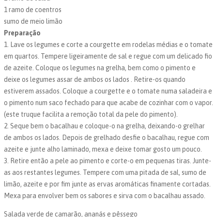
1 ramo de coentros
sumo de meio limão
Preparação
1. Lave os legumes e corte a courgette em rodelas médias e o tomate
em quartos. Tempere ligeiramente de sal e regue com um delicado fio
de azeite. Coloque os legumes na grelha, bem como o pimento e
deixe os legumes assar de ambos os lados . Retire-os quando
estiverem assados. Coloque a courgette e o tomate numa saladeira e
o pimento num saco fechado para que acabe de cozinhar com o vapor.
(este truque facilita a remoção total da pele do pimento).
2. Seque bem o bacalhau e coloque-o na grelha, deixando-o grelhar
de ambos os lados. Depois de grelhado desfie o bacalhau, regue com
azeite e junte alho laminado, mexa e deixe tomar gosto um pouco.
3. Retire então a pele ao pimento e corte-o em pequenas tiras. Junte-
as aos restantes legumes. Tempere com uma pitada de sal, sumo de
limão, azeite e por fim junte as ervas aromáticas finamente cortadas.
Mexa para envolver bem os sabores e sirva com o bacalhau assado.
Salada verde de camarão, ananás e pêssego