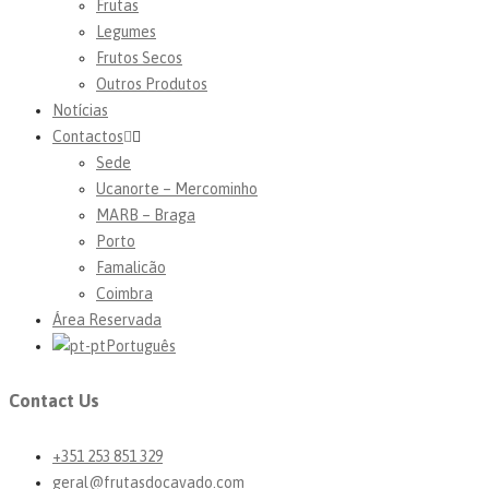
Frutas
Legumes
Frutos Secos
Outros Produtos
Notícias
Contactos
Sede
Ucanorte – Mercominho
MARB – Braga
Porto
Famalicão
Coimbra
Área Reservada
Português
Contact Us
+351 253 851 329
geral@frutasdocavado.com