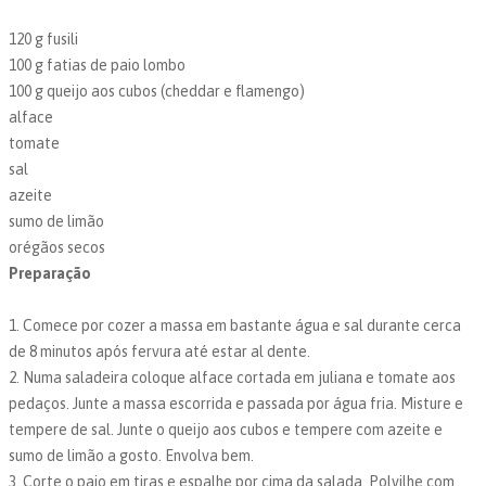
120 g fusili
100 g fatias de paio lombo
100 g queijo aos cubos (cheddar e flamengo)
alface
tomate
sal
azeite
sumo de limão
orégãos secos
Preparação
1. Comece por cozer a massa em bastante água e sal durante cerca
de 8 minutos após fervura até estar al dente.
2. Numa saladeira coloque alface cortada em juliana e tomate aos
pedaços. Junte a massa escorrida e passada por água fria. Misture e
tempere de sal. Junte o queijo aos cubos e tempere com azeite e
sumo de limão a gosto. Envolva bem.
3. Corte o paio em tiras e espalhe por cima da salada. Polvilhe com