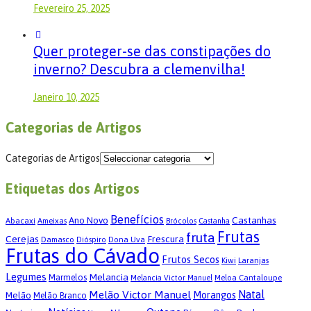
Fevereiro 25, 2025
Quer proteger-se das constipações do
inverno? Descubra a clemenvilha!
Janeiro 10, 2025
Categorias de Artigos
Categorias de Artigos
Etiquetas dos Artigos
Benefícios
Castanhas
Ano Novo
Abacaxi
Ameixas
Brócolos
Castanha
Frutas
fruta
Cerejas
Frescura
Damasco
Dona Uva
Dióspiro
Frutas do Cávado
Frutos Secos
Kiwi
Laranjas
Legumes
Melancia
Marmelos
Meloa Cantaloupe
Melancia Victor Manuel
Melão Victor Manuel
Natal
Morangos
Melão
Melão Branco