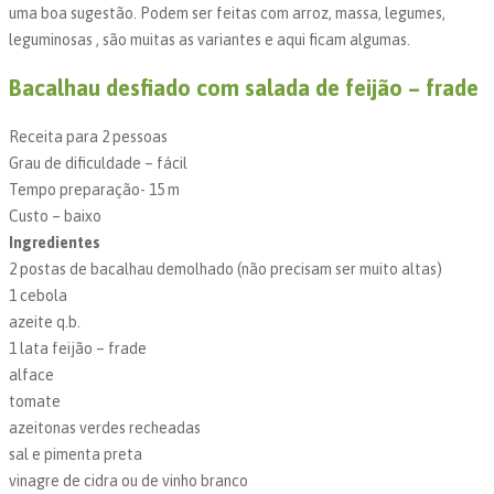
uma boa sugestão. Podem ser feitas com arroz, massa, legumes,
leguminosas , são muitas as variantes e aqui ficam algumas.
Bacalhau desfiado com salada de feijão – frade
Receita para 2 pessoas
Grau de dificuldade – fácil
Tempo preparação- 15 m
Custo – baixo
Ingredientes
2 postas de bacalhau demolhado (não precisam ser muito altas)
1 cebola
azeite q.b.
1 lata feijão – frade
alface
tomate
azeitonas verdes recheadas
sal e pimenta preta
vinagre de cidra ou de vinho branco