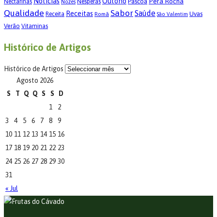
Notícias
Outono
Pêra Rocha
Páscoa
Nectarinas
Nêsperas
Nozes
Qualidade
Sabor
Saúde
Receitas
Uvas
Receita
Romã
São Valentim
Verão
Vitaminas
Histórico de Artigos
Histórico de Artigos
Agosto 2026
S
T
Q
Q
S
S
D
1
2
3
4
5
6
7
8
9
10
11
12
13
14
15
16
17
18
19
20
21
22
23
24
25
26
27
28
29
30
31
« Jul