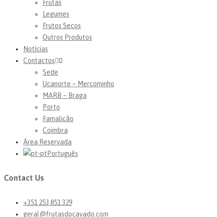
Frutas
Legumes
Frutos Secos
Outros Produtos
Notícias
Contactos
Sede
Ucanorte – Mercominho
MARB – Braga
Porto
Famalicão
Coimbra
Área Reservada
Português
Contact Us
+351 253 851 329
geral@frutasdocavado.com