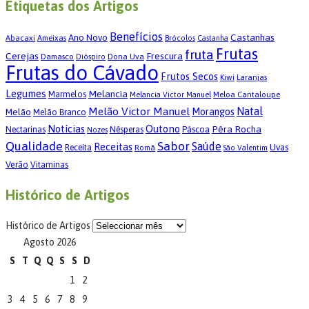
Etiquetas dos Artigos
Benefícios
Castanhas
Ano Novo
Abacaxi
Ameixas
Brócolos
Castanha
Frutas
fruta
Cerejas
Frescura
Damasco
Dona Uva
Dióspiro
Frutas do Cávado
Frutos Secos
Kiwi
Laranjas
Legumes
Melancia
Marmelos
Meloa Cantaloupe
Melancia Victor Manuel
Melão Victor Manuel
Natal
Morangos
Melão
Melão Branco
Notícias
Outono
Pêra Rocha
Páscoa
Nectarinas
Nêsperas
Nozes
Qualidade
Sabor
Saúde
Receitas
Uvas
Receita
Romã
São Valentim
Verão
Vitaminas
Histórico de Artigos
Histórico de Artigos
Agosto 2026
S
T
Q
Q
S
S
D
1
2
3
4
5
6
7
8
9