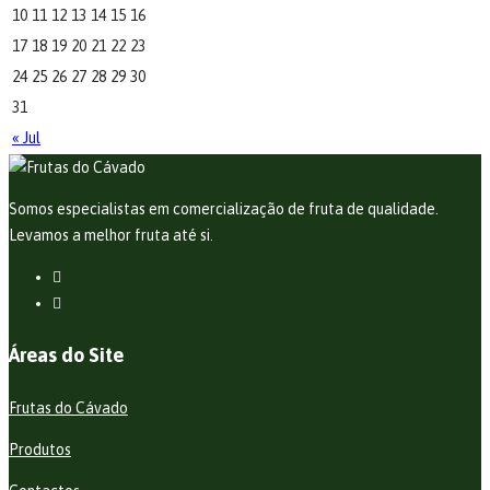
10
11
12
13
14
15
16
17
18
19
20
21
22
23
24
25
26
27
28
29
30
31
« Jul
Somos especialistas em comercialização de fruta de qualidade.
Levamos a melhor fruta até si.
Áreas do Site
Frutas do Cávado
Produtos