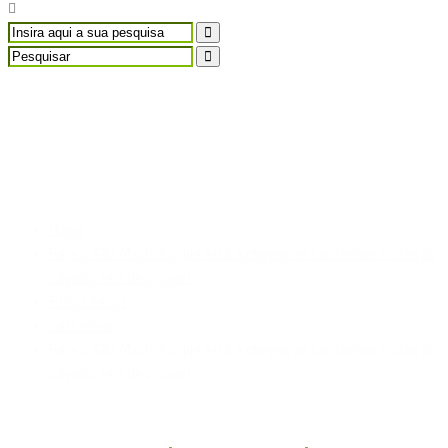
Para o São Martinho
que está a chegar, as
Castanhas Frutas do
Cávado tem de provar!
Home
Para o São Martinho que está a chegar, as Castanhas Frutas do
Cávado tem de provar!
Frutos Secos
Castanhas
Para o São Martinho que está a chegar, as Castanhas Frutas do
Cávado tem de provar!