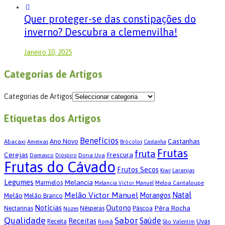
Quer proteger-se das constipações do
inverno? Descubra a clemenvilha!
Janeiro 10, 2025
Categorias de Artigos
Categorias de Artigos
Etiquetas dos Artigos
Benefícios
Castanhas
Ano Novo
Abacaxi
Ameixas
Brócolos
Castanha
Frutas
fruta
Cerejas
Frescura
Damasco
Dona Uva
Dióspiro
Frutas do Cávado
Frutos Secos
Kiwi
Laranjas
Legumes
Melancia
Marmelos
Meloa Cantaloupe
Melancia Victor Manuel
Melão Victor Manuel
Natal
Morangos
Melão
Melão Branco
Notícias
Outono
Pêra Rocha
Páscoa
Nectarinas
Nêsperas
Nozes
Qualidade
Sabor
Saúde
Receitas
Uvas
Receita
Romã
São Valentim