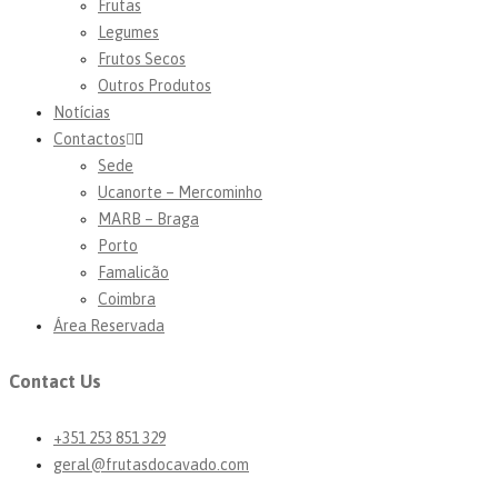
Frutas
Legumes
Frutos Secos
Outros Produtos
Notícias
Contactos
Sede
Ucanorte – Mercominho
MARB – Braga
Porto
Famalicão
Coimbra
Área Reservada
Contact Us
+351 253 851 329
geral@frutasdocavado.com