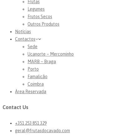
Frutas
Legumes
Frutos Secos
Outros Produtos
Notícias
Contactos
Sede
Ucanorte – Mercominho
MARB – Braga
Porto
Famalicão
Coimbra
Área Reservada
Contact Us
+351 253 851 329
geral@frutasdocavado.com