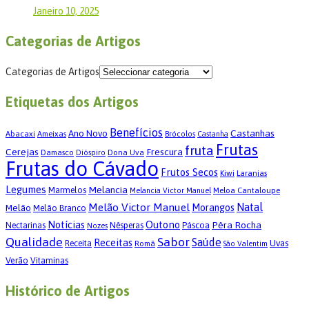
Janeiro 10, 2025
Categorias de Artigos
Categorias de Artigos
Etiquetas dos Artigos
Benefícios
Castanhas
Ano Novo
Abacaxi
Ameixas
Brócolos
Castanha
Frutas
fruta
Cerejas
Frescura
Damasco
Dona Uva
Dióspiro
Frutas do Cávado
Frutos Secos
Kiwi
Laranjas
Legumes
Melancia
Marmelos
Meloa Cantaloupe
Melancia Victor Manuel
Melão Victor Manuel
Natal
Morangos
Melão
Melão Branco
Notícias
Outono
Pêra Rocha
Páscoa
Nectarinas
Nêsperas
Nozes
Qualidade
Sabor
Saúde
Receitas
Uvas
Receita
Romã
São Valentim
Verão
Vitaminas
Histórico de Artigos