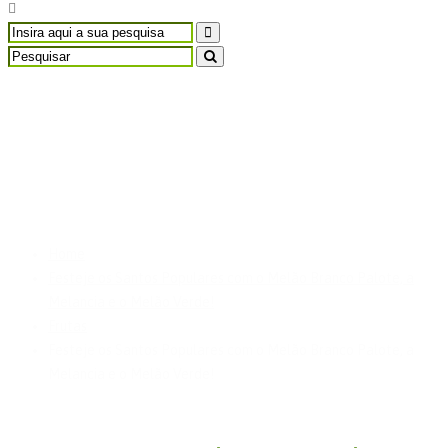
Festeje os Santos
Populares com o Melão
Branco Palote, a
Melancia e o Melão
Verde!
Home
Festeje os Santos Populares com o Melão Branco Palote, a
Melancia e o Melão Verde!
Frutas
Festeje os Santos Populares com o Melão Branco Palote, a
Melancia e o Melão Verde!